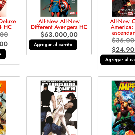
Deluxe
All-New All-New
All-New C
-4 HC
Different Avengers HC
America:
ascendan
,00
$
63.000,00
$
36.00
,00
Agregar al carrito
$
24.90
o
Agregar al ca