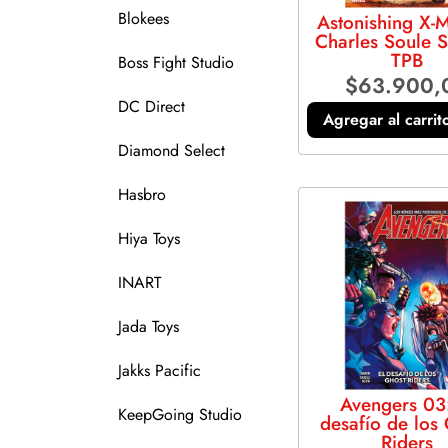
Blokees
Astonishing X-
Charles Soule S
TPB
Boss Fight Studio
$
63.900,
DC Direct
Agregar al carrit
Diamond Select
Hasbro
Hiya Toys
INART
Jada Toys
Jakks Pacific
Avengers 03:
KeepGoing Studio
desafío de los
Riders