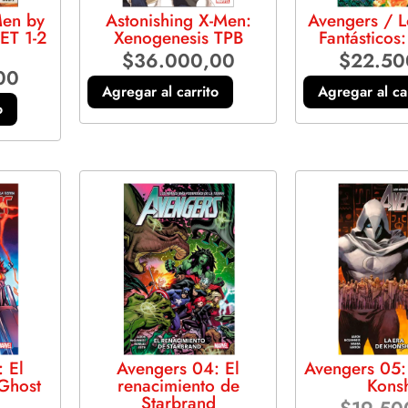
Men by
Astonishing X-Men:
Avengers / L
ET 1-2
Xenogenesis TPB
Fantásticos
$
36.000,00
$
22.50
00
Agregar al carrito
Agregar al ca
o
 El
Avengers 04: El
Avengers 05:
 Ghost
renacimiento de
Kons
Starbrand