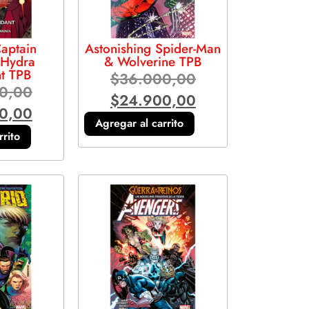
aptain
Astonishing Spider-Man
 Hydra
& Wolverine TPB
t TPB
$
36.000,00
0,00
$
24.900,00
0,00
Agregar al carrito
rrito