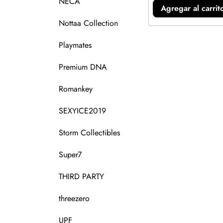
NECA
Agregar al carrit
Nottaa Collection
Playmates
Premium DNA
Romankey
SEXYICE2019
Storm Collectibles
Super7
THIRD PARTY
threezero
UPF