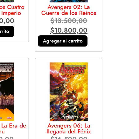
os Cuatro
Avengers 02: La
: Imperio
Guerra de los Reinos
0,00
$
13.500,00
$
10.800,00
rrito
Agregar al carrito
 La Era de
Avengers 06: La
hu
llegada del Fénix