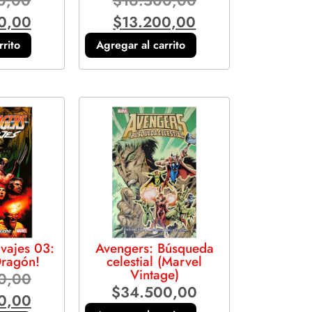
0,00
$
16.500,00
0,00
$
13.200,00
rrito
Agregar al carrito
vajes 03:
Avengers: Búsqueda
Dragón!
celestial (Marvel
Vintage)
0,00
$
34.500,00
0,00