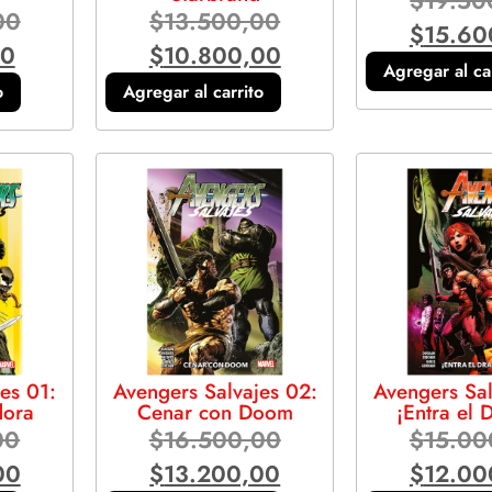
$
19.50
00
$
13.500,00
$
15.60
00
$
10.800,00
Agregar al ca
o
Agregar al carrito
es 01:
Avengers Salvajes 02:
Avengers Sal
dora
Cenar con Doom
¡Entra el 
00
$
16.500,00
$
15.00
00
$
13.200,00
$
12.00