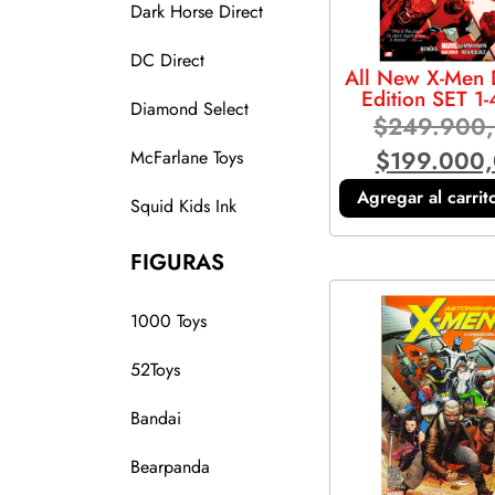
Dark Horse Direct
DC Direct
All New X-Men 
Edition SET 1
Diamond Select
$
249.900
$
199.000
McFarlane Toys
Agregar al carrit
Squid Kids Ink
FIGURAS
1000 Toys
52Toys
Bandai
Bearpanda