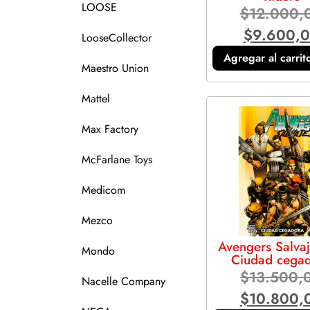
LOOSE
$
12.000,
$
9.600,
LooseCollector
Agregar al carrit
Maestro Union
Mattel
Max Factory
McFarlane Toys
Medicom
Mezco
Avengers Salvaj
Mondo
Ciudad cega
$
13.500,
Nacelle Company
$
10.800,