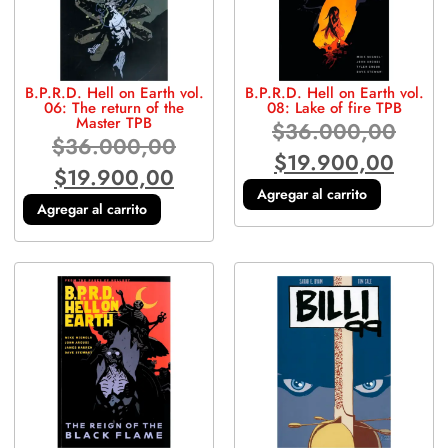
B.P.R.D. Hell on Earth vol.
B.P.R.D. Hell on Earth vol.
06: The return of the
08: Lake of fire TPB
Master TPB
$
36.000,00
$
36.000,00
$
19.900,00
$
19.900,00
Agregar al carrito
Agregar al carrito