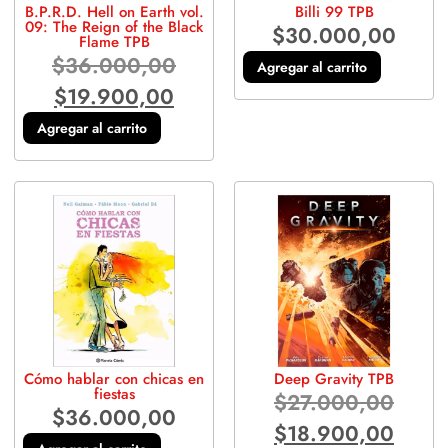
B.P.R.D. Hell on Earth vol.
Billi 99 TPB
09: The Reign of the Black
$
30.000,00
Flame TPB
$
36.000,00
Agregar al carrito
$
19.900,00
Agregar al carrito
Cómo hablar con chicas en
Deep Gravity TPB
fiestas
$
27.000,00
$
36.000,00
$
18.900,00