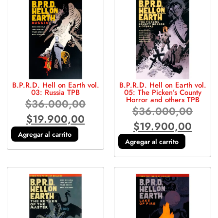
B.P.R.D. Hell on Earth vol.
B.P.R.D. Hell on Earth vol.
03: Russia TPB
05: The Picken’s County
Horror and others TPB
$
36.000,00
$
36.000,00
$
19.900,00
$
19.900,00
Agregar al carrito
Agregar al carrito