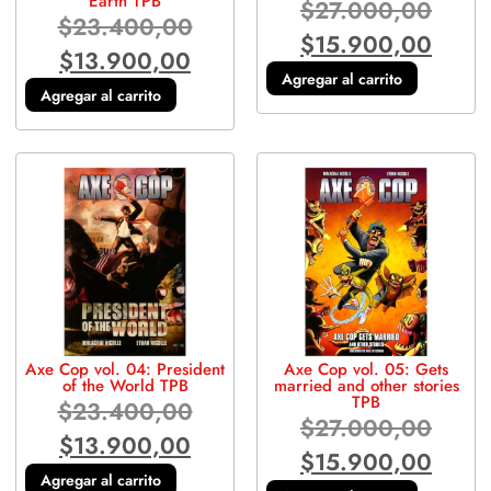
Earth TPB
$
27.000,00
$
23.400,00
$
15.900,00
$
13.900,00
Agregar al carrito
Agregar al carrito
Axe Cop vol. 04: President
Axe Cop vol. 05: Gets
of the World TPB
married and other stories
TPB
$
23.400,00
$
27.000,00
$
13.900,00
$
15.900,00
Agregar al carrito