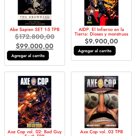
Abe Sapien SET 1-5 TPB
AIDP. El Infierno en la
Tierra: Dioses y monstruos
$
172.800,00
$
9.900,00
$
99.000,00
Agregar al carrito
Agregar al carrito
Axe Cop vol. 02: Bad Guy
Axe Cop vol. 03 TPB