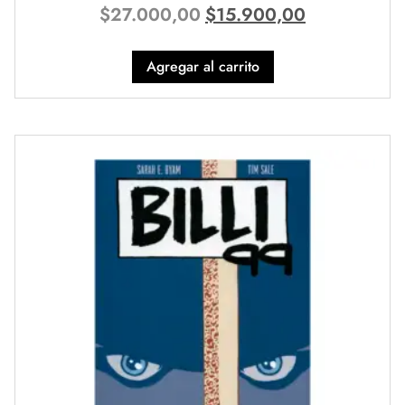
$
27.000,00
$
15.900,00
Agregar al carrito