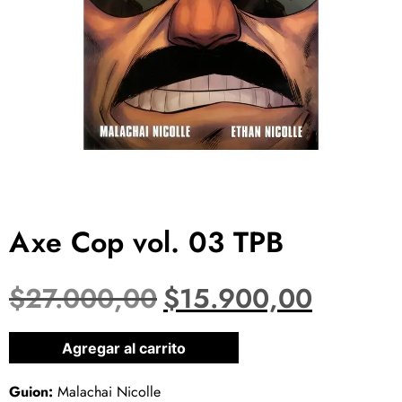
Axe Cop vol. 03 TPB
$
27.000,00
$
15.900,00
1 disponibles
Agregar al carrito
Guion:
Malachai Nicolle