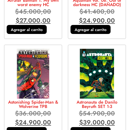
All-Star Batman 1: My own
Aquaman vol. 08: Out of
worst enemy HC
darkness HC (DAÑADO)
$
45.000,00
$
41.400,00
$
27.000,00
$
24.900,00
Agregar al carrito
Agregar al carrito
Astonishing Spider-Man &
Astronauta de Danilo
Wolverine TPB
Beyruth SET 1-3
$
36.000,00
$
54.900,00
$
24.900,00
$
39.000,00