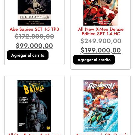
Abe Sapien SET 1-5 TPB
All New X-Men Deluxe
Edition SET 1-4 HC
$
172.800,00
$
249.900,00
$
99.000,00
$
199.000,00
Agregar al carrito
Agregar al carrito