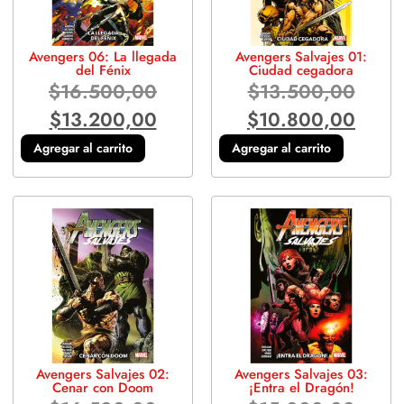
Avengers 06: La llegada
Avengers Salvajes 01:
del Fénix
Ciudad cegadora
$
16.500,00
$
13.500,00
$
13.200,00
$
10.800,00
Agregar al carrito
Agregar al carrito
Avengers Salvajes 02:
Avengers Salvajes 03:
Cenar con Doom
¡Entra el Dragón!