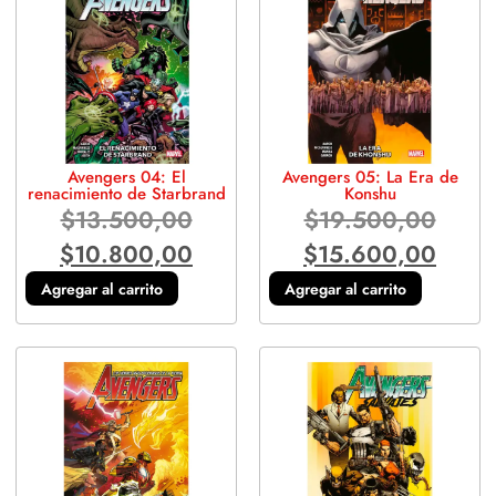
Avengers 04: El
Avengers 05: La Era de
renacimiento de Starbrand
Konshu
$
13.500,00
$
19.500,00
$
10.800,00
$
15.600,00
Agregar al carrito
Agregar al carrito