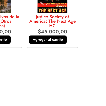
ivos de la
Justice Society of
(Otros
America: The Next Age
os)
HC
0,00
$
45.000,00
rrito
Agregar al carrito