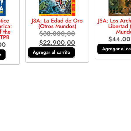
tice
JSA: La Edad de Oro
JSA: Los Arch
rica:
(Otros Mundos)
Libertad 
f the
Mund
$
38.000,00
 TPB
$
44.00
$
22.900,00
00
Agregar al ca
Agregar al carrito
o