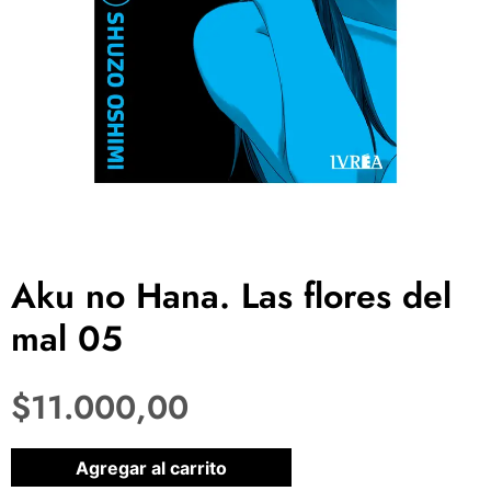
Aku no Hana. Las flores del
mal 05
$
11.000,00
1 disponibles
Agregar al carrito