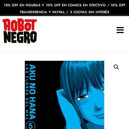
15% OFF EN FIGURAS Y 10% OFF EN COMICS EN EFECTIVO / 10% OFF
TRANSFERENCIA Y PAYPAL / 3 CUOTAS SIN INTERÉS