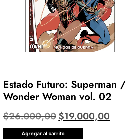
Estado Futuro: Superman /
Wonder Woman vol. 02
$
26.000,00
$
19.000,00
1 disponibles
Agregar al carrito