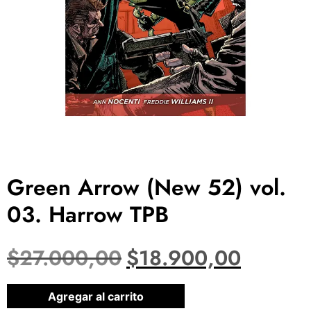
Green Arrow (New 52) vol.
03. Harrow TPB
$
27.000,00
$
18.900,00
1 disponibles
Agregar al carrito