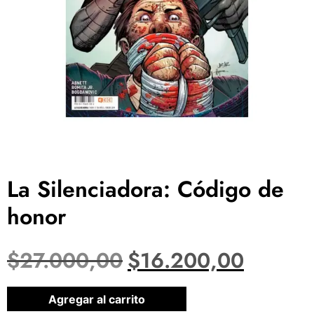
La Silenciadora: Código de
honor
$
27.000,00
$
16.200,00
1 disponibles
Agregar al carrito