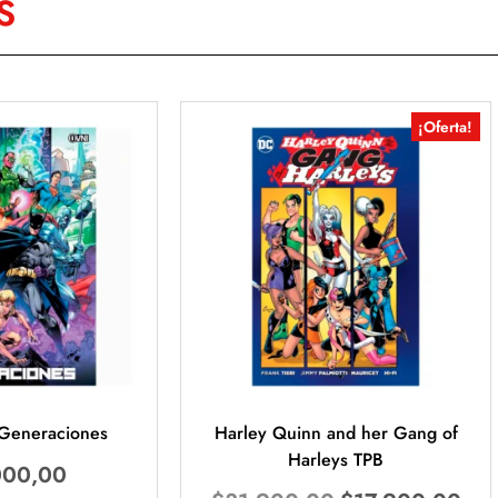
S
¡Oferta!
Generaciones
Harley Quinn and her Gang of
Harleys TPB
000,00