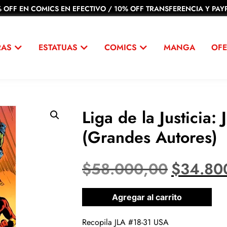
 OFF EN COMICS EN EFECTIVO / 10% OFF TRANSFERENCIA Y PAYP
RAS
ESTATUAS
COMICS
MANGA
OFE
Liga de la Justicia:
(Grandes Autores)
$
58.000,00
$
34.80
1 disponibles
Agregar al carrito
Recopila JLA #18-31 USA