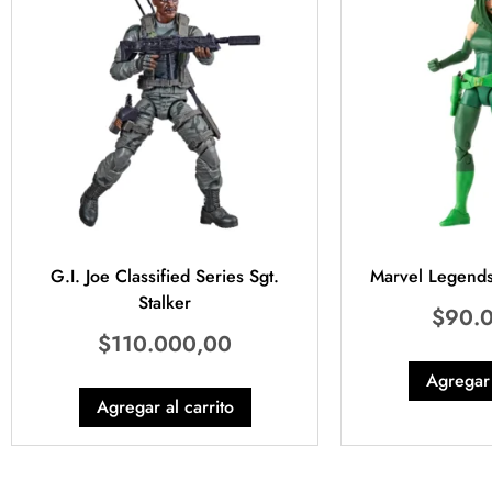
G.I. Joe Classified Series Sgt.
Marvel Legend
Stalker
$
90.
$
110.000,00
Agregar 
Agregar al carrito