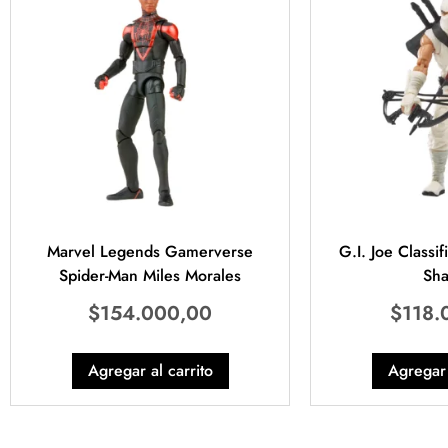
Marvel Legends Gamerverse
G.I. Joe Classi
Spider-Man Miles Morales
Sh
$
154.000,00
$
118.
Agregar al carrito
Agregar 