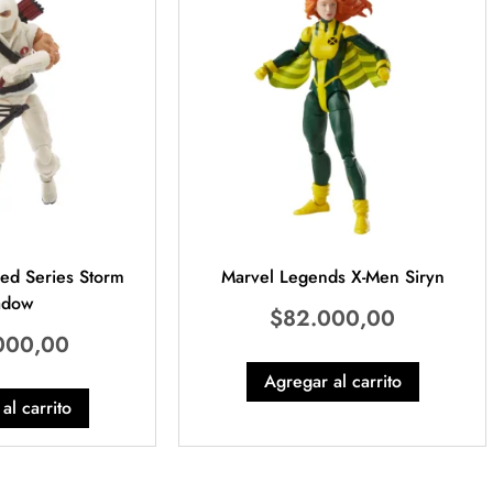
fied Series Storm
Marvel Legends X-Men Siryn
adow
$
82.000,00
000,00
Agregar al carrito
al carrito