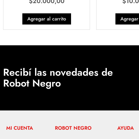
$
20.000,00
$
10.
Agregar al carrito
Agregar 
Recibí las novedades de
Robot Negro
MI CUENTA
ROBOT NEGRO
AYUDA