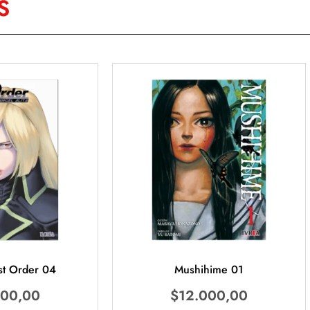
S
t Order 04
Mushihime 01
500,00
$
12.000,00