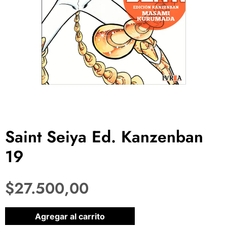
Saint Seiya Ed. Kanzenban
19
$
27.500,00
1 disponibles
Agregar al carrito