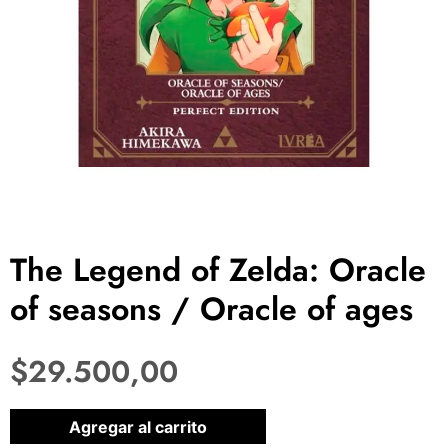
The Legend of Zelda: Oracle
of seasons / Oracle of ages
$
29.500,00
1 disponibles
Agregar al carrito