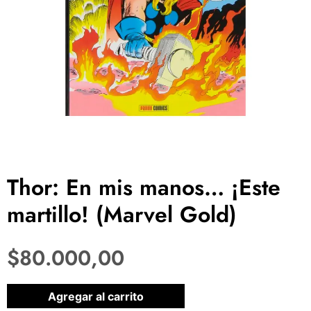
Thor: En mis manos… ¡Este
martillo! (Marvel Gold)
$
80.000,00
1 disponibles
Agregar al carrito