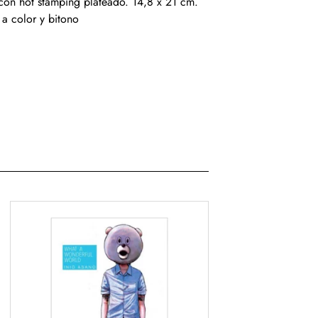
con hot stamping plateado. 14,8 x 21 cm.
a color y bitono