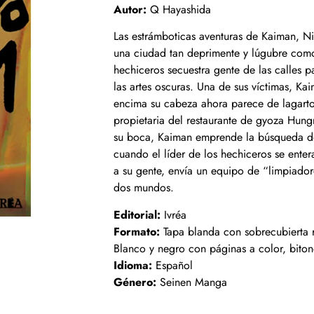
Autor:
Q Hayashida
Las estrámboticas aventuras de Kaiman, N
una ciudad tan deprimente y lúgubre como 
hechiceros secuestra gente de las calles p
las artes oscuras. Una de sus víctimas, K
encima su cabeza ahora parece de lagarto
propietaria del restaurante de gyoza Hung
su boca, Kaiman emprende la búsqueda del
cuando el líder de los hechiceros se ente
a su gente, envía un equipo de “limpiador
dos mundos.
Editorial:
Ivréa
Formato:
Tapa blanda con sobrecubierta r
Blanco y negro con páginas a color, biton
Idioma:
Español
Género:
Seinen Manga