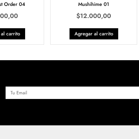
t Order 04
Mushihime 01
500,00
$
12.000,00
al carrito
Agregar al carrito