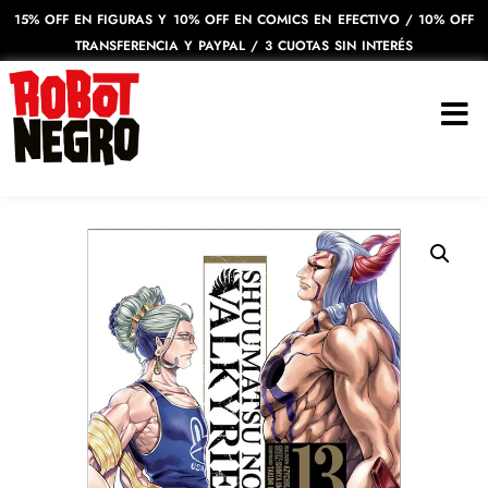
15% OFF EN FIGURAS Y 10% OFF EN COMICS EN EFECTIVO / 10% OFF
TRANSFERENCIA Y PAYPAL / 3 CUOTAS SIN INTERÉS