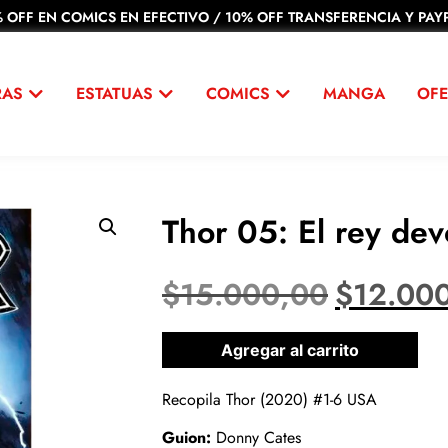
 OFF EN COMICS EN EFECTIVO / 10% OFF TRANSFERENCIA Y PAYP
RAS
ESTATUAS
COMICS
MANGA
OFE
Thor 05: El rey de
$
15.000,00
$
12.00
1 disponibles
Agregar al carrito
Recopila Thor (2020) #1-6 USA
Guion:
Donny Cates