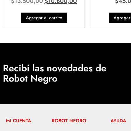
$
13.500,00
$
10.800,00
$
45.
Agregar al carrito
Agregar 
Recibí las novedades de
Robot Negro
MI CUENTA
ROBOT NEGRO
AYUDA