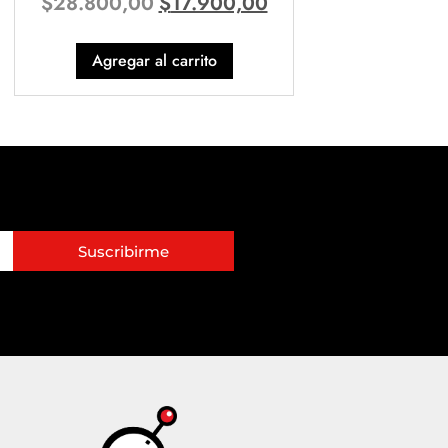
$
28.800,00
$
17.900,00
Agregar al carrito
Suscribirme