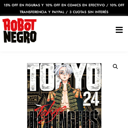
15% OFF EN FIGURAS Y 10% OFF EN COMICS EN EFECTIVO / 10% OFF
TRANSFERENCIA Y PAYPAL / 3 CUOTAS SIN INTERÉS